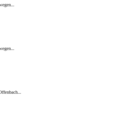
wegen...
wegen...
ffenbach...