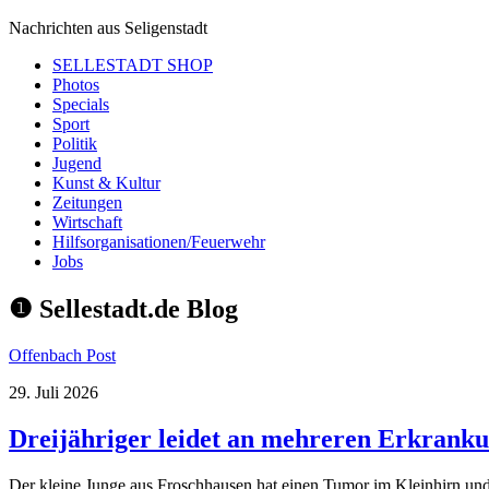
Nachrichten aus Seligenstadt
SELLESTADT SHOP
Photos
Specials
Sport
Politik
Jugend
Kunst & Kultur
Zeitungen
Wirtschaft
Hilfsorganisationen/Feuerwehr
Jobs
❶ Sellestadt.de
Blog
Offenbach Post
29. Juli 2026
Dreijähriger leidet an mehreren Erkranku
Der kleine Junge aus Froschhausen hat einen Tumor im Kleinhirn und