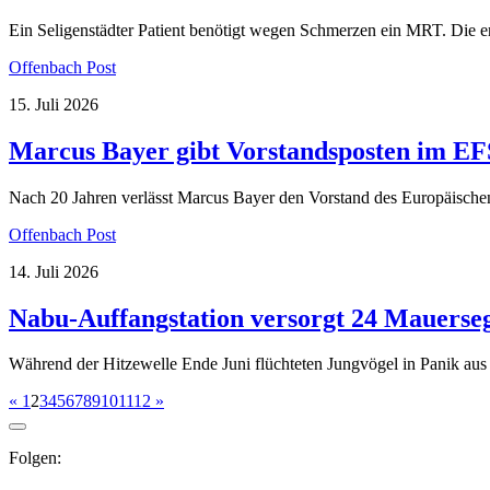
Ein Seligenstädter Patient benötigt wegen Schmerzen ein MRT. Die ers
Offenbach Post
15. Juli 2026
Marcus Bayer gibt Vorstandsposten im EFS
Nach 20 Jahren verlässt Marcus Bayer den Vorstand des Europäischen 
Offenbach Post
14. Juli 2026
Nabu-Auffangstation versorgt 24 Mauerse
Während der Hitzewelle Ende Juni flüchteten Jungvögel in Panik aus i
«
1
2
3
4
5
6
7
8
9
10
11
12
»
Folgen: