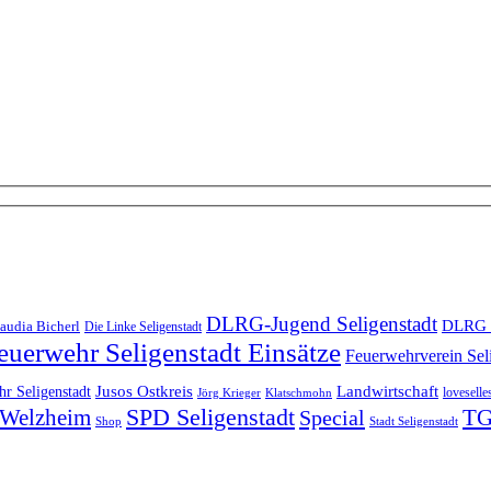
DLRG-Jugend Seligenstadt
DLRG 
audia Bicherl
Die Linke Seligenstadt
euerwehr Seligenstadt Einsätze
Feuerwehrverein Sel
Landwirtschaft
r Seligenstadt
Jusos Ostkreis
loveselle
Jörg Krieger
Klatschmohn
SPD Seligenstadt
TG
n-Welzheim
Special
Shop
Stadt Seligenstadt