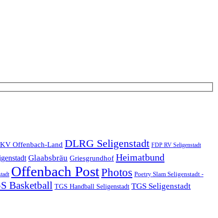
DLRG Seligenstadt
KV Offenbach-Land
FDP RV Seligenstadt
Heimatbund
Glaabsbräu
igenstadt
Griesgrundhof
Offenbach Post
Photos
Poetry Slam Seligenstadt -
stadt
S Basketball
TGS Seligenstadt
TGS Handball Seligenstadt