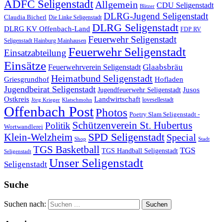
ADFC Seligenstadt
Allgemein
CDU Seligenstadt
Blitzer
DLRG-Jugend Seligenstadt
Claudia Bicherl
Die Linke Seligenstadt
DLRG Seligenstadt
DLRG KV Offenbach-Land
FDP RV
Feuerwehr Seligenstadt
Seligenstadt Hainburg Mainhausen
Feuerwehr Seligenstadt
Einsatzabteilung
Einsätze
Glaabsbräu
Feuerwehrverein Seligenstadt
Heimatbund Seligenstadt
Griesgrundhof
Hofladen
Jugendbeirat Seligenstadt
Jugendfeuerwehr Seligenstadt
Jusos
Landwirtschaft
Ostkreis
lovesellestadt
Jörg Krieger
Klatschmohn
Offenbach Post
Photos
Poetry Slam Seligenstadt -
Schützenverein St. Hubertus
Politik
Wortwandlerei
SPD Seligenstadt
Klein-Welzheim
Special
Shop
Stadt
TGS Basketball
TGS
TGS Handball Seligenstadt
Seligenstadt
Unser Seligenstadt
Seligenstadt
Suche
Suchen nach: