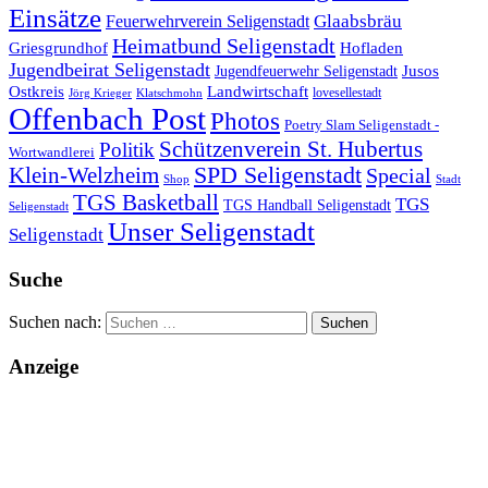
Einsätze
Glaabsbräu
Feuerwehrverein Seligenstadt
Heimatbund Seligenstadt
Griesgrundhof
Hofladen
Jugendbeirat Seligenstadt
Jugendfeuerwehr Seligenstadt
Jusos
Landwirtschaft
Ostkreis
lovesellestadt
Jörg Krieger
Klatschmohn
Offenbach Post
Photos
Poetry Slam Seligenstadt -
Schützenverein St. Hubertus
Politik
Wortwandlerei
SPD Seligenstadt
Klein-Welzheim
Special
Shop
Stadt
TGS Basketball
TGS
TGS Handball Seligenstadt
Seligenstadt
Unser Seligenstadt
Seligenstadt
Suche
Suchen nach:
Anzeige