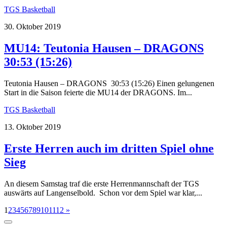
TGS Basketball
30. Oktober 2019
MU14: Teutonia Hausen – DRAGONS
30:53 (15:26)
Teutonia Hausen – DRAGONS 30:53 (15:26) Einen gelungenen
Start in die Saison feierte die MU14 der DRAGONS. Im...
TGS Basketball
13. Oktober 2019
Erste Herren auch im dritten Spiel ohne
Sieg
An diesem Samstag traf die erste Herrenmannschaft der TGS
auswärts auf Langenselbold. Schon vor dem Spiel war klar,...
1
2
3
4
5
6
7
8
9
10
11
12
»