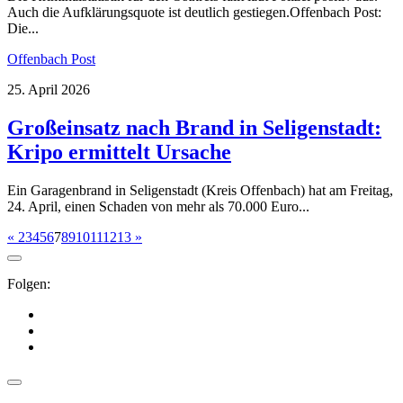
Auch die Aufklärungsquote ist deutlich gestiegen.Offenbach Post:
Die...
Offenbach Post
25. April 2026
Großeinsatz nach Brand in Seligenstadt:
Kripo ermittelt Ursache
Ein Garagenbrand in Seligenstadt (Kreis Offenbach) hat am Freitag,
24. April, einen Schaden von mehr als 70.000 Euro...
«
2
3
4
5
6
7
8
9
10
11
12
13
»
Folgen: