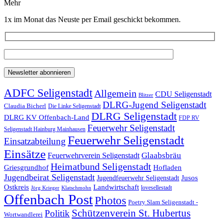
Mehr
1x im Monat das Neuste per Email geschickt bekommen.
ADFC Seligenstadt
Allgemein
CDU Seligenstadt
Blitzer
DLRG-Jugend Seligenstadt
Claudia Bicherl
Die Linke Seligenstadt
DLRG Seligenstadt
DLRG KV Offenbach-Land
FDP RV
Feuerwehr Seligenstadt
Seligenstadt Hainburg Mainhausen
Feuerwehr Seligenstadt
Einsatzabteilung
Einsätze
Glaabsbräu
Feuerwehrverein Seligenstadt
Heimatbund Seligenstadt
Griesgrundhof
Hofladen
Jugendbeirat Seligenstadt
Jugendfeuerwehr Seligenstadt
Jusos
Landwirtschaft
Ostkreis
lovesellestadt
Jörg Krieger
Klatschmohn
Offenbach Post
Photos
Poetry Slam Seligenstadt -
Schützenverein St. Hubertus
Politik
Wortwandlerei