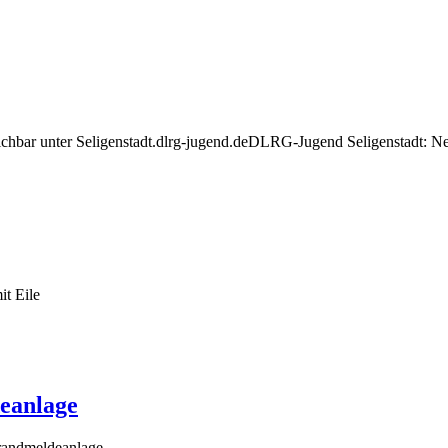
eichbar unter Seligenstadt.dlrg-jugend.deDLRG-Jugend Seligenstadt:
it Eile
deanlage
Brandmeldeanlage