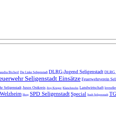
DLRG-Jugend Seligenstadt
DLRG 
audia Bicherl
Die Linke Seligenstadt
euerwehr Seligenstadt Einsätze
Feuerwehrverein Sel
Landwirtschaft
r Seligenstadt
Jusos Ostkreis
loveselle
Jörg Krieger
Klatschmohn
SPD Seligenstadt
TG
n-Welzheim
Special
Shop
Stadt Seligenstadt