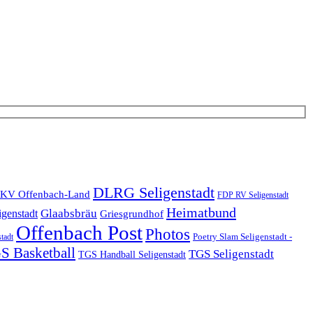
DLRG Seligenstadt
KV Offenbach-Land
FDP RV Seligenstadt
Heimatbund
Glaabsbräu
igenstadt
Griesgrundhof
Offenbach Post
Photos
Poetry Slam Seligenstadt -
stadt
S Basketball
TGS Seligenstadt
TGS Handball Seligenstadt