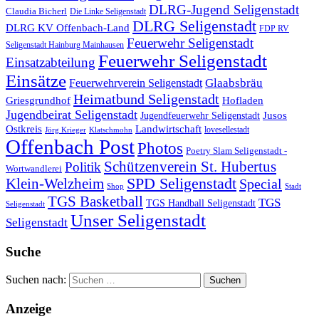
DLRG-Jugend Seligenstadt
Claudia Bicherl
Die Linke Seligenstadt
DLRG Seligenstadt
DLRG KV Offenbach-Land
FDP RV
Feuerwehr Seligenstadt
Seligenstadt Hainburg Mainhausen
Feuerwehr Seligenstadt
Einsatzabteilung
Einsätze
Glaabsbräu
Feuerwehrverein Seligenstadt
Heimatbund Seligenstadt
Griesgrundhof
Hofladen
Jugendbeirat Seligenstadt
Jugendfeuerwehr Seligenstadt
Jusos
Landwirtschaft
Ostkreis
lovesellestadt
Jörg Krieger
Klatschmohn
Offenbach Post
Photos
Poetry Slam Seligenstadt -
Schützenverein St. Hubertus
Politik
Wortwandlerei
SPD Seligenstadt
Klein-Welzheim
Special
Shop
Stadt
TGS Basketball
TGS
TGS Handball Seligenstadt
Seligenstadt
Unser Seligenstadt
Seligenstadt
Suche
Suchen nach:
Anzeige