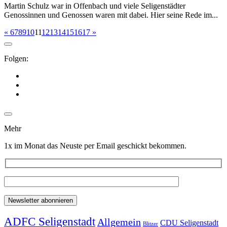
Martin Schulz war in Offenbach und viele Seligenstädter
Genossinnen und Genossen waren mit dabei. Hier seine Rede im...
«
6
7
8
9
10
11
12
13
14
15
16
17
»
Folgen:
Mehr
1x im Monat das Neuste per Email geschickt bekommen.
ADFC Seligenstadt
Allgemein
CDU Seligenstadt
Blitzer