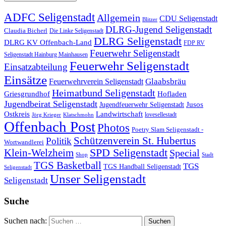
ADFC Seligenstadt
Allgemein
CDU Seligenstadt
Blitzer
DLRG-Jugend Seligenstadt
Claudia Bicherl
Die Linke Seligenstadt
DLRG Seligenstadt
DLRG KV Offenbach-Land
FDP RV
Feuerwehr Seligenstadt
Seligenstadt Hainburg Mainhausen
Feuerwehr Seligenstadt
Einsatzabteilung
Einsätze
Glaabsbräu
Feuerwehrverein Seligenstadt
Heimatbund Seligenstadt
Griesgrundhof
Hofladen
Jugendbeirat Seligenstadt
Jugendfeuerwehr Seligenstadt
Jusos
Landwirtschaft
Ostkreis
lovesellestadt
Jörg Krieger
Klatschmohn
Offenbach Post
Photos
Poetry Slam Seligenstadt -
Schützenverein St. Hubertus
Politik
Wortwandlerei
SPD Seligenstadt
Klein-Welzheim
Special
Shop
Stadt
TGS Basketball
TGS
TGS Handball Seligenstadt
Seligenstadt
Unser Seligenstadt
Seligenstadt
Suche
Suchen nach: