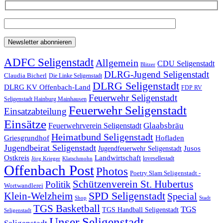
ADFC Seligenstadt
Allgemein
CDU Seligenstadt
Blitzer
DLRG-Jugend Seligenstadt
Claudia Bicherl
Die Linke Seligenstadt
DLRG Seligenstadt
DLRG KV Offenbach-Land
FDP RV
Feuerwehr Seligenstadt
Seligenstadt Hainburg Mainhausen
Feuerwehr Seligenstadt
Einsatzabteilung
Einsätze
Glaabsbräu
Feuerwehrverein Seligenstadt
Heimatbund Seligenstadt
Griesgrundhof
Hofladen
Jugendbeirat Seligenstadt
Jugendfeuerwehr Seligenstadt
Jusos
Landwirtschaft
Ostkreis
lovesellestadt
Jörg Krieger
Klatschmohn
Offenbach Post
Photos
Poetry Slam Seligenstadt -
Schützenverein St. Hubertus
Politik
Wortwandlerei
SPD Seligenstadt
Klein-Welzheim
Special
Shop
Stadt
TGS Basketball
TGS
TGS Handball Seligenstadt
Seligenstadt
Unser Seligenstadt