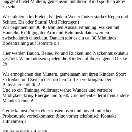
buggyfit bietet Müttern, gemeinsam mit ihrem Kind sportlich aktiv
zu sein.
Wir trainieren im Freien, bei jedem Wetter (außer starker Regen und
Schnee, Eis oder Sturm! Und Feiertagen)
Wir beginnen mit 30-40 Minuten Ausdauertraining, walken mit
Handeln, Kräftigug der Arm und Beinmuskulatur werden
zwischedurch eingebaut. Danach gibt es ein ca. 30 Minütiges
Bodentraining auf Isomatte o.ä.
Hier werden Bauch, Beine, Po und Rücken und-Nackenmuskulatur
gestärkt. Währendessen spielen die Kinder auf ihrer eigenen Decke
😉
Wir ermöglichen den Müttern, gemeinsam mit ihren Kindern Sport
zu treiben und Zeit an der frischen Luft zu verbringen. Der
Babysitter entfällt ;-!
Und so ein Training vollbringt wahre Wunder und vertreibt
Müdigkeit, bring Energie und Spaß. Und nebenbei lernt man andere
Mamies kennen!
Gerne kannst Du zu einer kostenlosen und unverbindlichen
Probestunde vorbeikommen (bitte vorher telefonisch Kontakt
aufnehmen)!
Ich freue mich auf Euch!