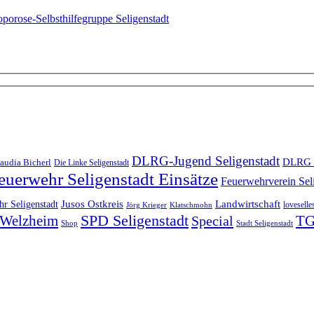
oporose-Selbsthilfegruppe Seligenstadt
DLRG-Jugend Seligenstadt
DLRG 
audia Bicherl
Die Linke Seligenstadt
euerwehr Seligenstadt Einsätze
Feuerwehrverein Sel
Landwirtschaft
r Seligenstadt
Jusos Ostkreis
loveselle
Jörg Krieger
Klatschmohn
SPD Seligenstadt
TG
n-Welzheim
Special
Shop
Stadt Seligenstadt