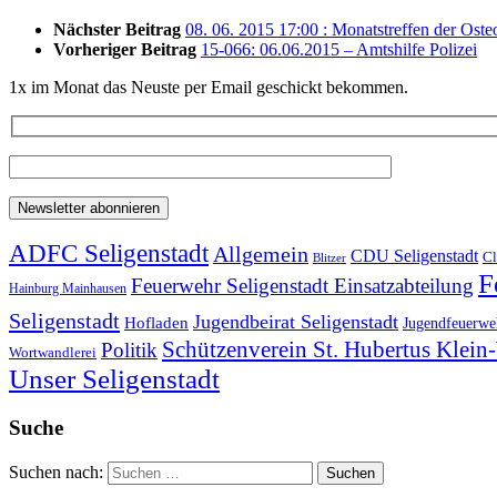
Nächster Beitrag
08. 06. 2015 17:00 : Monatstreffen der Oste
Vorheriger Beitrag
15-066: 06.06.2015 – Amtshilfe Polizei
1x im Monat das Neuste per Email geschickt bekommen.
ADFC Seligenstadt
Allgemein
CDU Seligenstadt
Cl
Blitzer
F
Feuerwehr Seligenstadt Einsatzabteilung
Hainburg Mainhausen
Seligenstadt
Jugendbeirat Seligenstadt
Hofladen
Jugendfeuerweh
Schützenverein St. Hubertus Klei
Politik
Wortwandlerei
Unser Seligenstadt
Suche
Suchen nach: