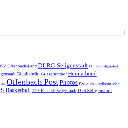
DLRG Seligenstadt
KV Offenbach-Land
FDP RV Seligenstadt
Heimatbund
Glaabsbräu
igenstadt
Griesgrundhof
Offenbach Post
Photos
Poetry Slam Seligenstadt -
stadt
S Basketball
TGS Seligenstadt
TGS Handball Seligenstadt