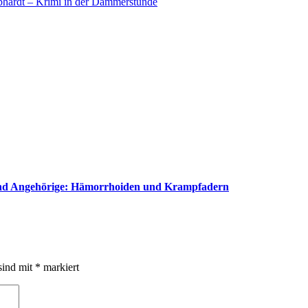
ebhardt – Krimi in der Dämmerstunde
 und Angehörige: Hämorrhoiden und Krampfadern
sind mit
*
markiert