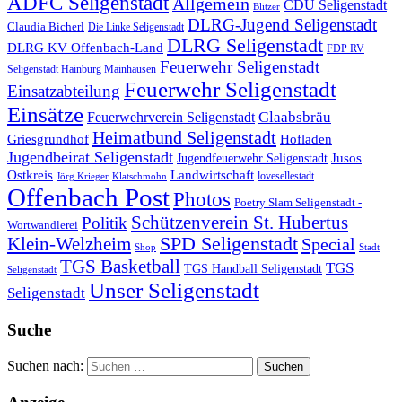
ADFC Seligenstadt
Allgemein
CDU Seligenstadt
Blitzer
DLRG-Jugend Seligenstadt
Claudia Bicherl
Die Linke Seligenstadt
DLRG Seligenstadt
DLRG KV Offenbach-Land
FDP RV
Feuerwehr Seligenstadt
Seligenstadt Hainburg Mainhausen
Feuerwehr Seligenstadt
Einsatzabteilung
Einsätze
Glaabsbräu
Feuerwehrverein Seligenstadt
Heimatbund Seligenstadt
Griesgrundhof
Hofladen
Jugendbeirat Seligenstadt
Jugendfeuerwehr Seligenstadt
Jusos
Landwirtschaft
Ostkreis
lovesellestadt
Jörg Krieger
Klatschmohn
Offenbach Post
Photos
Poetry Slam Seligenstadt -
Schützenverein St. Hubertus
Politik
Wortwandlerei
SPD Seligenstadt
Klein-Welzheim
Special
Shop
Stadt
TGS Basketball
TGS
TGS Handball Seligenstadt
Seligenstadt
Unser Seligenstadt
Seligenstadt
Suche
Suchen nach: