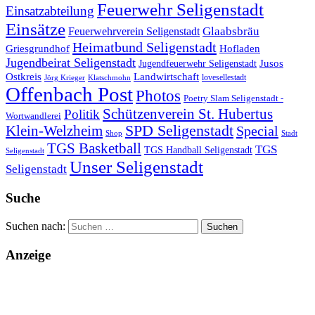
Feuerwehr Seligenstadt
Einsatzabteilung
Einsätze
Glaabsbräu
Feuerwehrverein Seligenstadt
Heimatbund Seligenstadt
Griesgrundhof
Hofladen
Jugendbeirat Seligenstadt
Jugendfeuerwehr Seligenstadt
Jusos
Landwirtschaft
Ostkreis
lovesellestadt
Jörg Krieger
Klatschmohn
Offenbach Post
Photos
Poetry Slam Seligenstadt -
Schützenverein St. Hubertus
Politik
Wortwandlerei
SPD Seligenstadt
Klein-Welzheim
Special
Shop
Stadt
TGS Basketball
TGS
TGS Handball Seligenstadt
Seligenstadt
Unser Seligenstadt
Seligenstadt
Suche
Suchen nach:
Anzeige