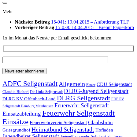
Mehr
Nächster Beitrag
15-041: 19.04.2015 – Anforderung TLF
Vorheriger Beitrag
15-038: 14.04.2015 – Brennt Papierkorb
1x im Monat das Neuste per Email geschickt bekommen.
ADFC Seligenstadt
Allgemein
CDU Seligenstadt
Blitzer
DLRG-Jugend Seligenstadt
Claudia Bicherl
Die Linke Seligenstadt
DLRG Seligenstadt
DLRG KV Offenbach-Land
FDP RV
Feuerwehr Seligenstadt
Seligenstadt Hainburg Mainhausen
Feuerwehr Seligenstadt
Einsatzabteilung
Einsätze
Glaabsbräu
Feuerwehrverein Seligenstadt
Heimatbund Seligenstadt
Griesgrundhof
Hofladen
Jugendbeirat Seligenstadt
Jugendfeuerwehr Seligenstadt
Jusos