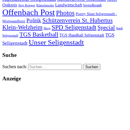
Landwirtschaft
Ostkreis
lovesellestadt
Jörg Krieger
Klatschmohn
Offenbach Post
Photos
Poetry Slam Seligenstadt -
Schützenverein St. Hubertus
Politik
Wortwandlerei
SPD Seligenstadt
Klein-Welzheim
Special
Shop
Stadt
TGS Basketball
TGS
TGS Handball Seligenstadt
Seligenstadt
Unser Seligenstadt
Seligenstadt
Suche
Suchen nach:
Anzeige