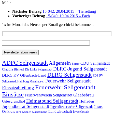
Mehr
Nächster Beitrag
15-042: 20.04.2015 – Tierrettung
Vorheriger Beitrag
15-040: 19.04.2015 – Fach
1x im Monat das Neuste per Email geschickt bekommen.
ADFC Seligenstadt
Allgemein
CDU Seligenstadt
Blitzer
DLRG-Jugend Seligenstadt
Claudia Bicherl
Die Linke Seligenstadt
DLRG Seligenstadt
DLRG KV Offenbach-Land
FDP RV
Feuerwehr Seligenstadt
Seligenstadt Hainburg Mainhausen
Feuerwehr Seligenstadt
Einsatzabteilung
Einsätze
Glaabsbräu
Feuerwehrverein Seligenstadt
Heimatbund Seligenstadt
Griesgrundhof
Hofladen
Jugendbeirat Seligenstadt
Jugendfeuerwehr Seligenstadt
Jusos
Landwirtschaft
Ostkreis
lovesellestadt
Jörg Krieger
Klatschmohn