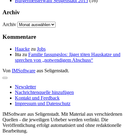
Bürgermeisterwahl Seligenstadt 2015
(16)
Archiv
Archiv
Kommentare
Haacke
zu
Jobs
Itta
zu
Familie fassungslos: Jäger töten Hauskatze und
sprechen von „notwendigem Abschuss“
Von
IMSoftware
aus Seligenstadt.
Newsletter
Nachrichtenquelle hinzufügen
Kontakt und Feedback
Impressum und Datenschutz
IMSoftware aus Seligenstadt. Mit Material aus verschiedenen
Quellen - die jeweiligen Urheber werden verlinkt. Die
Veröffentlichung erfolgt automatisiert und ohne redaktionelle
Bearbeitung.