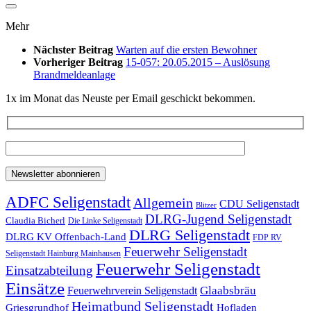
Mehr
Nächster Beitrag
Warten auf die ersten Bewohner
Vorheriger Beitrag
15-057: 20.05.2015 – Auslösung
Brandmeldeanlage
1x im Monat das Neuste per Email geschickt bekommen.
ADFC Seligenstadt
Allgemein
CDU Seligenstadt
Blitzer
DLRG-Jugend Seligenstadt
Claudia Bicherl
Die Linke Seligenstadt
DLRG Seligenstadt
DLRG KV Offenbach-Land
FDP RV
Feuerwehr Seligenstadt
Seligenstadt Hainburg Mainhausen
Feuerwehr Seligenstadt
Einsatzabteilung
Einsätze
Glaabsbräu
Feuerwehrverein Seligenstadt
Heimatbund Seligenstadt
Griesgrundhof
Hofladen