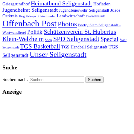
Heimatbund Seligenstadt
Griesgrundhof
Hofladen
Jugendbeirat Seligenstadt
Jugendfeuerwehr Seligenstadt
Jusos
Landwirtschaft
Ostkreis
lovesellestadt
Jörg Krieger
Klatschmohn
Offenbach Post
Photos
Poetry Slam Seligenstadt -
Schützenverein St. Hubertus
Politik
Wortwandlerei
SPD Seligenstadt
Klein-Welzheim
Special
Shop
Stadt
TGS Basketball
TGS
TGS Handball Seligenstadt
Seligenstadt
Unser Seligenstadt
Seligenstadt
Suche
Suchen nach:
Anzeige