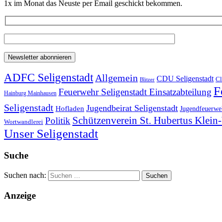
1x im Monat das Neuste per Email geschickt bekommen.
ADFC Seligenstadt
Allgemein
CDU Seligenstadt
Cl
Blitzer
F
Feuerwehr Seligenstadt Einsatzabteilung
Hainburg Mainhausen
Seligenstadt
Jugendbeirat Seligenstadt
Hofladen
Jugendfeuerweh
Schützenverein St. Hubertus Klei
Politik
Wortwandlerei
Unser Seligenstadt
Suche
Suchen nach:
Anzeige