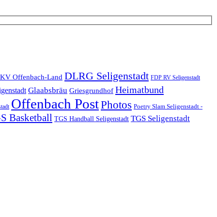
DLRG Seligenstadt
KV Offenbach-Land
FDP RV Seligenstadt
Heimatbund
Glaabsbräu
igenstadt
Griesgrundhof
Offenbach Post
Photos
Poetry Slam Seligenstadt -
stadt
S Basketball
TGS Seligenstadt
TGS Handball Seligenstadt