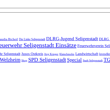
DLRG-Jugend Seligenstadt
DLRG 
audia Bicherl
Die Linke Seligenstadt
euerwehr Seligenstadt Einsätze
Feuerwehrverein Sel
Landwirtschaft
r Seligenstadt
Jusos Ostkreis
loveselle
Jörg Krieger
Klatschmohn
SPD Seligenstadt
TG
n-Welzheim
Special
Shop
Stadt Seligenstadt