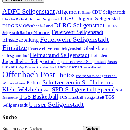
ADFC Seligenstadt
Allgemein
CDU Seligenstadt
Blitzer
DLRG-Jugend Seligenstadt
Claudia Bicherl
Die Linke Seligenstadt
DLRG Seligenstadt
DLRG KV Offenbach-Land
FDP RV
Feuerwehr Seligenstadt
Seligenstadt Hainburg Mainhausen
Feuerwehr Seligenstadt
Einsatzabteilung
Einsätze
Glaabsbräu
Feuerwehrverein Seligenstadt
Heimatbund Seligenstadt
Griesgrundhof
Hofladen
Jugendbeirat Seligenstadt
Jugendfeuerwehr Seligenstadt
Jusos
Landwirtschaft
Ostkreis
lovesellestadt
Jörg Krieger
Klatschmohn
Offenbach Post
Photos
Poetry Slam Seligenstadt -
Schützenverein St. Hubertus
Politik
Wortwandlerei
SPD Seligenstadt
Klein-Welzheim
Special
Shop
Stadt
TGS Basketball
TGS
TGS Handball Seligenstadt
Seligenstadt
Unser Seligenstadt
Seligenstadt
Suche
Suchen nach: