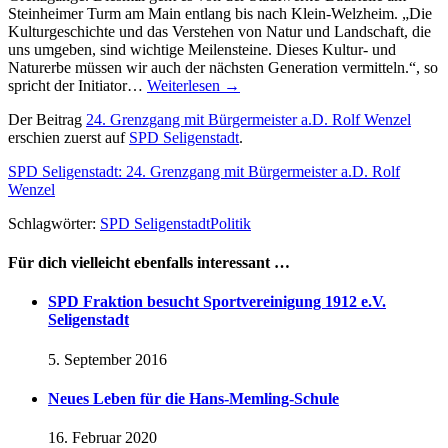
Steinheimer Turm am Main entlang bis nach Klein-Welzheim. „Die
Kulturgeschichte und das Verstehen von Natur und Landschaft, die
uns umgeben, sind wichtige Meilensteine. Dieses Kultur- und
Naturerbe müssen wir auch der nächsten Generation vermitteln.“, so
spricht der Initiator…
Weiterlesen
→
Der Beitrag
24. Grenzgang mit Bürgermeister a.D. Rolf Wenzel
erschien zuerst auf
SPD Seligenstadt
.
SPD Seligenstadt: 24. Grenzgang mit Bürgermeister a.D. Rolf
Wenzel
Schlagwörter:
SPD Seligenstadt
Politik
Für dich vielleicht ebenfalls interessant …
SPD Fraktion besucht Sportvereinigung 1912 e.V.
Seligenstadt
5. September 2016
Neues Leben für die Hans-Memling-Schule
16. Februar 2020