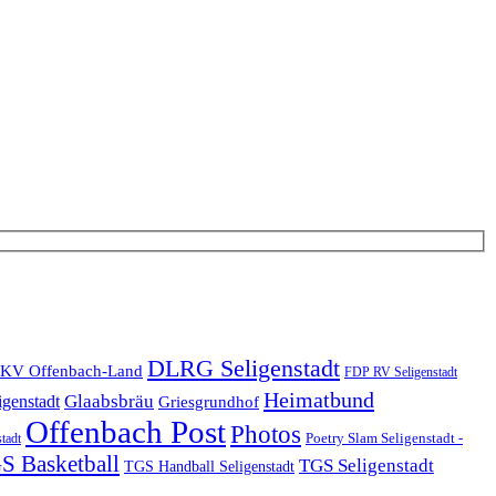
DLRG Seligenstadt
KV Offenbach-Land
FDP RV Seligenstadt
Heimatbund
Glaabsbräu
igenstadt
Griesgrundhof
Offenbach Post
Photos
Poetry Slam Seligenstadt -
stadt
S Basketball
TGS Seligenstadt
TGS Handball Seligenstadt