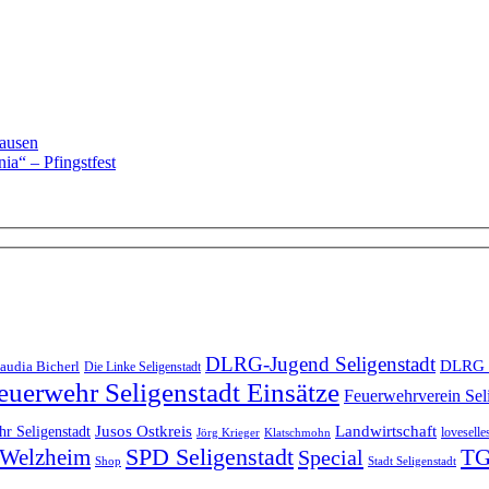
hausen
ia“ – Pfingstfest
DLRG-Jugend Seligenstadt
DLRG 
audia Bicherl
Die Linke Seligenstadt
euerwehr Seligenstadt Einsätze
Feuerwehrverein Sel
Landwirtschaft
r Seligenstadt
Jusos Ostkreis
loveselle
Jörg Krieger
Klatschmohn
SPD Seligenstadt
TG
n-Welzheim
Special
Shop
Stadt Seligenstadt