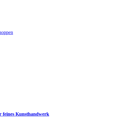
choppen
ür feines Kunsthandwerk