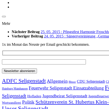
Mehr
Nächster Beitrag
25. 05. 2015 : Pfingstfest Harmonie Frosch
Vorheriger Beitrag
24. 05. 2015 : Sängervereinigung „German
1x im Monat das Neuste per Email geschickt bekommen.
ADFC Seligenstadt
Allgemein
CDU Seligenstadt
Cl
Blitzer
F
Feuerwehr Seligenstadt Einsatzabteilung
Hainburg Mainhausen
Seligenstadt
Jugendbeirat Seligenstadt
Hofladen
Jugendfeuerweh
Schützenverein St. Hubertus Klei
Politik
Wortwandlerei
Unser Seligenstadt