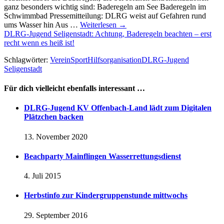
ganz besonders wichtig sind: Baderegeln am See Baderegeln im
Schwimmbad Pressemitteilung: DLRG weist auf Gefahren rund
ums Wasser hin Aus …
Weiterlesen
→
DLRG-Jugend Seligenstadt: Achtung, Baderegeln beachten – erst
recht wenn es heiß ist!
Schlagwörter:
Verein
Sport
Hilfsorganisation
DLRG-Jugend
Seligenstadt
Für dich vielleicht ebenfalls interessant …
DLRG-Jugend KV Offenbach-Land lädt zum Digitalen
Plätzchen backen
13. November 2020
Beachparty Mainflingen Wasserrettungsdienst
4. Juli 2015
Herbstinfo zur Kindergruppenstunde mittwochs
29. September 2016