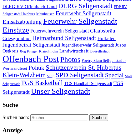
DLRG Seligenstadt
DLRG KV Offenbach-Land
FDP RV
Feuerwehr Seligenstadt
Seligenstadt Hainburg Mainhausen
Feuerwehr Seligenstadt
Einsatzabteilung
Einsätze
Glaabsbräu
Feuerwehrverein Seligenstadt
Heimatbund Seligenstadt
Griesgrundhof
Hofladen
Jugendbeirat Seligenstadt
Jugendfeuerwehr Seligenstadt
Jusos
Landwirtschaft
Ostkreis
lovesellestadt
Jörg Krieger
Klatschmohn
Offenbach Post
Photos
Poetry Slam Seligenstadt -
Schützenverein St. Hubertus
Politik
Wortwandlerei
SPD Seligenstadt
Klein-Welzheim
Special
Shop
Stadt
TGS Basketball
TGS
TGS Handball Seligenstadt
Seligenstadt
Unser Seligenstadt
Seligenstadt
Suche
Suchen nach:
Anzeige