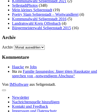
Kommunalwahl Seligenstadt 2021
(2)
SellestadtPhotos
(348)
Mein kleines Seligenstadt
(19)
Poetry Slam Seligenstadt – Wortwandlerei
(4)
Kommunalwahl Seligenstadt 2016
(5)
Landratswahl Kreis Offenbach
(4)
Bürgermeisterwahl Seligenstadt 2015
(16)
Archiv
Archiv
Kommentare
Haacke
zu
Jobs
Itta
zu
Familie fassungslos: Jäger töten Hauskatze und
sprechen von „notwendigem Abschuss“
Von
IMSoftware
aus Seligenstadt.
Newsletter
Nachrichtenquelle hinzufügen
Kontakt und Feedback
Impressum und Datenschutz