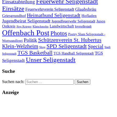
Feuerwehr Seligenstadt
Einsatzabteilung
Einsätze
Glaabsbräu
Feuerwehrverein Seligenstadt
Heimatbund Seligenstadt
Griesgrundhof
Hofladen
Jugendbeirat Seligenstadt
Jugendfeuerwehr Seligenstadt
Jusos
Landwirtschaft
Ostkreis
lovesellestadt
Jörg Krieger
Klatschmohn
Offenbach Post
Photos
Poetry Slam Seligenstadt -
Schützenverein St. Hubertus
Politik
Wortwandlerei
SPD Seligenstadt
Klein-Welzheim
Special
Shop
Stadt
TGS Basketball
TGS
TGS Handball Seligenstadt
Seligenstadt
Unser Seligenstadt
Seligenstadt
Suche
Suchen nach:
Anzeige