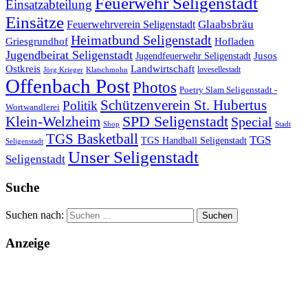
Feuerwehr Seligenstadt
Einsatzabteilung
Einsätze
Glaabsbräu
Feuerwehrverein Seligenstadt
Heimatbund Seligenstadt
Griesgrundhof
Hofladen
Jugendbeirat Seligenstadt
Jugendfeuerwehr Seligenstadt
Jusos
Landwirtschaft
Ostkreis
lovesellestadt
Jörg Krieger
Klatschmohn
Offenbach Post
Photos
Poetry Slam Seligenstadt -
Schützenverein St. Hubertus
Politik
Wortwandlerei
SPD Seligenstadt
Klein-Welzheim
Special
Shop
Stadt
TGS Basketball
TGS
TGS Handball Seligenstadt
Seligenstadt
Unser Seligenstadt
Seligenstadt
Suche
Suchen nach:
Anzeige