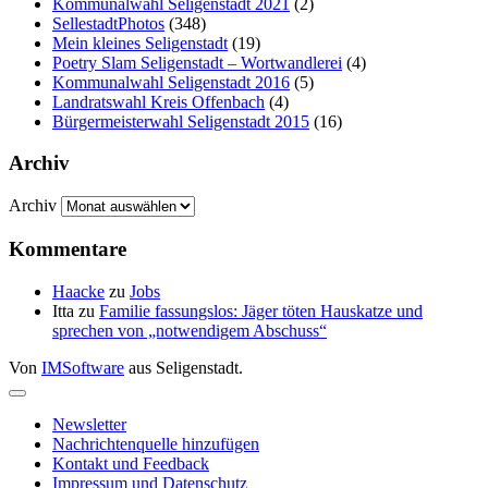
Kommunalwahl Seligenstadt 2021
(2)
SellestadtPhotos
(348)
Mein kleines Seligenstadt
(19)
Poetry Slam Seligenstadt – Wortwandlerei
(4)
Kommunalwahl Seligenstadt 2016
(5)
Landratswahl Kreis Offenbach
(4)
Bürgermeisterwahl Seligenstadt 2015
(16)
Archiv
Archiv
Kommentare
Haacke
zu
Jobs
Itta
zu
Familie fassungslos: Jäger töten Hauskatze und
sprechen von „notwendigem Abschuss“
Von
IMSoftware
aus Seligenstadt.
Newsletter
Nachrichtenquelle hinzufügen
Kontakt und Feedback
Impressum und Datenschutz