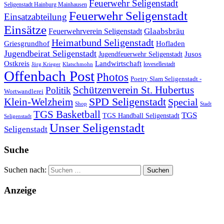
Feuerwehr Seligenstadt
Seligenstadt Hainburg Mainhausen
Feuerwehr Seligenstadt
Einsatzabteilung
Einsätze
Glaabsbräu
Feuerwehrverein Seligenstadt
Heimatbund Seligenstadt
Griesgrundhof
Hofladen
Jugendbeirat Seligenstadt
Jugendfeuerwehr Seligenstadt
Jusos
Landwirtschaft
Ostkreis
lovesellestadt
Jörg Krieger
Klatschmohn
Offenbach Post
Photos
Poetry Slam Seligenstadt -
Schützenverein St. Hubertus
Politik
Wortwandlerei
SPD Seligenstadt
Klein-Welzheim
Special
Shop
Stadt
TGS Basketball
TGS
TGS Handball Seligenstadt
Seligenstadt
Unser Seligenstadt
Seligenstadt
Suche
Suchen nach:
Anzeige