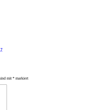
17
sind mit
*
markiert