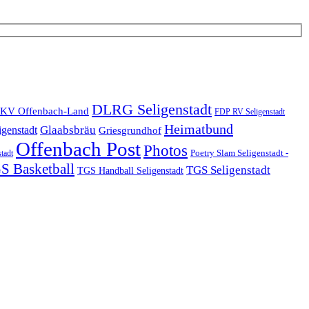
DLRG Seligenstadt
KV Offenbach-Land
FDP RV Seligenstadt
Heimatbund
Glaabsbräu
igenstadt
Griesgrundhof
Offenbach Post
Photos
Poetry Slam Seligenstadt -
stadt
S Basketball
TGS Seligenstadt
TGS Handball Seligenstadt