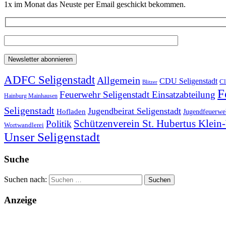
1x im Monat das Neuste per Email geschickt bekommen.
ADFC Seligenstadt
Allgemein
CDU Seligenstadt
Cl
Blitzer
F
Feuerwehr Seligenstadt Einsatzabteilung
Hainburg Mainhausen
Seligenstadt
Jugendbeirat Seligenstadt
Hofladen
Jugendfeuerweh
Schützenverein St. Hubertus Klei
Politik
Wortwandlerei
Unser Seligenstadt
Suche
Suchen nach:
Anzeige