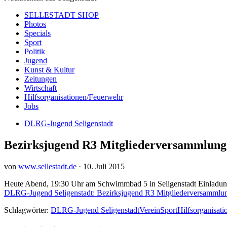
SELLESTADT SHOP
Photos
Specials
Sport
Politik
Jugend
Kunst & Kultur
Zeitungen
Wirtschaft
Hilfsorganisationen/Feuerwehr
Jobs
DLRG-Jugend Seligenstadt
Bezirksjugend R3 Mitgliederversammlung
von
www.sellestadt.de
·
10. Juli 2015
Heute Abend, 19:30 Uhr am Schwimmbad 5 in Seligenstadt Einlad
DLRG-Jugend Seligenstadt: Bezirksjugend R3 Mitgliederversammlu
Schlagwörter:
DLRG-Jugend Seligenstadt
Verein
Sport
Hilfsorganisati