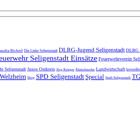
DLRG-Jugend Seligenstadt
DLRG 
audia Bicherl
Die Linke Seligenstadt
euerwehr Seligenstadt Einsätze
Feuerwehrverein Sel
Landwirtschaft
r Seligenstadt
Jusos Ostkreis
loveselle
Jörg Krieger
Klatschmohn
SPD Seligenstadt
TG
n-Welzheim
Special
Shop
Stadt Seligenstadt