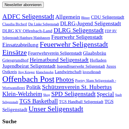
ADFC Seligenstadt
Allgemein
CDU Seligenstadt
Blitzer
DLRG-Jugend Seligenstadt
Claudia Bicherl
Die Linke Seligenstadt
DLRG Seligenstadt
DLRG KV Offenbach-Land
FDP RV
Feuerwehr Seligenstadt
Seligenstadt Hainburg Mainhausen
Feuerwehr Seligenstadt
Einsatzabteilung
Einsätze
Glaabsbräu
Feuerwehrverein Seligenstadt
Heimatbund Seligenstadt
Griesgrundhof
Hofladen
Jugendbeirat Seligenstadt
Jugendfeuerwehr Seligenstadt
Jusos
Landwirtschaft
Ostkreis
lovesellestadt
Jörg Krieger
Klatschmohn
Offenbach Post
Photos
Poetry Slam Seligenstadt -
Schützenverein St. Hubertus
Politik
Wortwandlerei
SPD Seligenstadt
Klein-Welzheim
Special
Shop
Stadt
TGS Basketball
TGS
TGS Handball Seligenstadt
Seligenstadt
Unser Seligenstadt
Seligenstadt
Suche