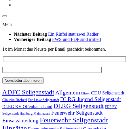
Mehr
Nächster Beitrag
Ein Rüffel statt zwei Radler
Vorheriger Beitrag
FWS und FDP sind irritiert
1x im Monat das Neuste per Email geschickt bekommen.
ADFC Seligenstadt
Allgemein
CDU Seligenstadt
Blitzer
DLRG-Jugend Seligenstadt
Claudia Bicherl
Die Linke Seligenstadt
DLRG Seligenstadt
DLRG KV Offenbach-Land
FDP RV
Feuerwehr Seligenstadt
Seligenstadt Hainburg Mainhausen
Feuerwehr Seligenstadt
Einsatzabteilung
Einsätze
Glaabsbräu
Feuerwehrverein Seligenstadt