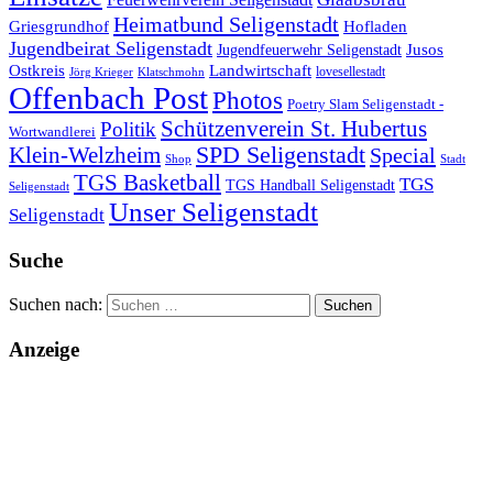
Heimatbund Seligenstadt
Griesgrundhof
Hofladen
Jugendbeirat Seligenstadt
Jugendfeuerwehr Seligenstadt
Jusos
Landwirtschaft
Ostkreis
lovesellestadt
Jörg Krieger
Klatschmohn
Offenbach Post
Photos
Poetry Slam Seligenstadt -
Schützenverein St. Hubertus
Politik
Wortwandlerei
SPD Seligenstadt
Klein-Welzheim
Special
Shop
Stadt
TGS Basketball
TGS
TGS Handball Seligenstadt
Seligenstadt
Unser Seligenstadt
Seligenstadt
Suche
Suchen nach:
Anzeige