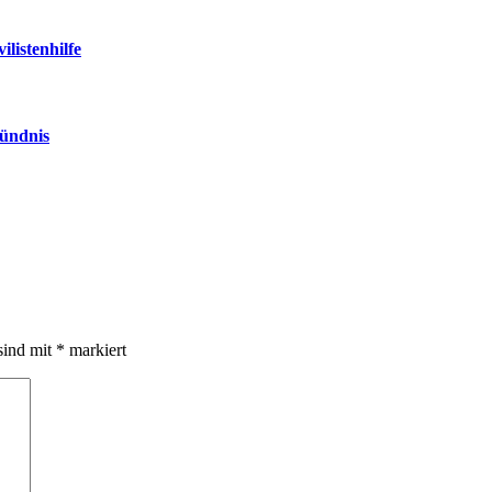
ilistenhilfe
ündnis
sind mit
*
markiert