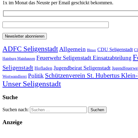
1x im Monat das Neuste per Email geschickt bekommen.
ADFC Seligenstadt
Allgemein
CDU Seligenstadt
Cl
Blitzer
F
Feuerwehr Seligenstadt Einsatzabteilung
Hainburg Mainhausen
Seligenstadt
Jugendbeirat Seligenstadt
Hofladen
Jugendfeuerweh
Schützenverein St. Hubertus Klei
Politik
Wortwandlerei
Unser Seligenstadt
Suche
Suchen nach:
Anzeige