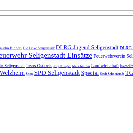
DLRG-Jugend Seligenstadt
DLRG 
audia Bicherl
Die Linke Seligenstadt
euerwehr Seligenstadt Einsätze
Feuerwehrverein Sel
Landwirtschaft
r Seligenstadt
Jusos Ostkreis
loveselle
Jörg Krieger
Klatschmohn
SPD Seligenstadt
TG
n-Welzheim
Special
Shop
Stadt Seligenstadt