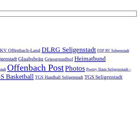
DLRG Seligenstadt
KV Offenbach-Land
FDP RV Seligenstadt
Heimatbund
Glaabsbräu
igenstadt
Griesgrundhof
Offenbach Post
Photos
Poetry Slam Seligenstadt -
stadt
S Basketball
TGS Seligenstadt
TGS Handball Seligenstadt