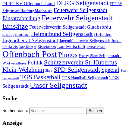
DLRG Seligenstadt
DLRG KV Offenbach-Land
FDP RV
Feuerwehr Seligenstadt
Seligenstadt Hainburg Mainhausen
Feuerwehr Seligenstadt
Einsatzabteilung
Einsätze
Glaabsbräu
Feuerwehrverein Seligenstadt
Heimatbund Seligenstadt
Griesgrundhof
Hofladen
Jugendbeirat Seligenstadt
Jugendfeuerwehr Seligenstadt
Jusos
Landwirtschaft
Ostkreis
lovesellestadt
Jörg Krieger
Klatschmohn
Offenbach Post
Photos
Poetry Slam Seligenstadt -
Schützenverein St. Hubertus
Politik
Wortwandlerei
SPD Seligenstadt
Klein-Welzheim
Special
Shop
Stadt
TGS Basketball
TGS
TGS Handball Seligenstadt
Seligenstadt
Unser Seligenstadt
Seligenstadt
Suche
Suchen nach:
Anzeige