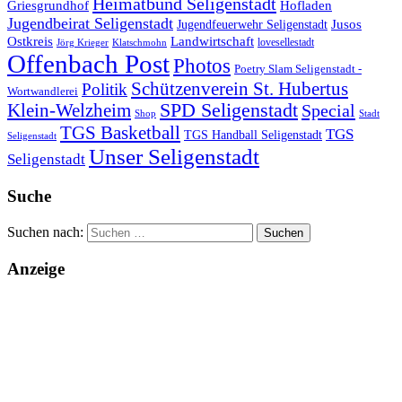
Heimatbund Seligenstadt
Griesgrundhof
Hofladen
Jugendbeirat Seligenstadt
Jugendfeuerwehr Seligenstadt
Jusos
Landwirtschaft
Ostkreis
lovesellestadt
Jörg Krieger
Klatschmohn
Offenbach Post
Photos
Poetry Slam Seligenstadt -
Schützenverein St. Hubertus
Politik
Wortwandlerei
SPD Seligenstadt
Klein-Welzheim
Special
Shop
Stadt
TGS Basketball
TGS
TGS Handball Seligenstadt
Seligenstadt
Unser Seligenstadt
Seligenstadt
Suche
Suchen nach:
Anzeige