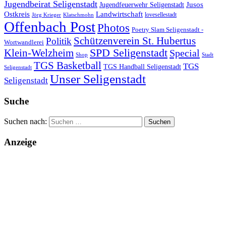
Jugendbeirat Seligenstadt
Jugendfeuerwehr Seligenstadt
Jusos
Landwirtschaft
Ostkreis
lovesellestadt
Jörg Krieger
Klatschmohn
Offenbach Post
Photos
Poetry Slam Seligenstadt -
Schützenverein St. Hubertus
Politik
Wortwandlerei
SPD Seligenstadt
Klein-Welzheim
Special
Shop
Stadt
TGS Basketball
TGS
TGS Handball Seligenstadt
Seligenstadt
Unser Seligenstadt
Seligenstadt
Suche
Suchen nach:
Anzeige