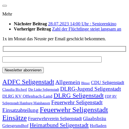
Mehr
Nächster Beitrag
28.07.2023 14:00 Uhr : Seniorenkino
Vorheriger Beitrag
Zahl der Flüchtlinge steigt langsam an
1x im Monat das Neuste per Email geschickt bekommen.
ADFC Seligenstadt
Allgemein
CDU Seligenstadt
Blitzer
DLRG-Jugend Seligenstadt
Claudia Bicherl
Die Linke Seligenstadt
DLRG Seligenstadt
DLRG KV Offenbach-Land
FDP RV
Feuerwehr Seligenstadt
Seligenstadt Hainburg Mainhausen
Feuerwehr Seligenstadt
Einsatzabteilung
Einsätze
Glaabsbräu
Feuerwehrverein Seligenstadt
Heimatbund Seligenstadt
Griesgrundhof
Hofladen