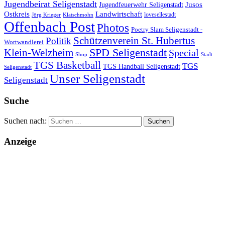
Jugendbeirat Seligenstadt
Jugendfeuerwehr Seligenstadt
Jusos
Landwirtschaft
Ostkreis
lovesellestadt
Jörg Krieger
Klatschmohn
Offenbach Post
Photos
Poetry Slam Seligenstadt -
Schützenverein St. Hubertus
Politik
Wortwandlerei
SPD Seligenstadt
Klein-Welzheim
Special
Shop
Stadt
TGS Basketball
TGS
TGS Handball Seligenstadt
Seligenstadt
Unser Seligenstadt
Seligenstadt
Suche
Suchen nach:
Anzeige