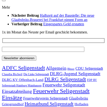
Mehr
Nächster Beitrag
Halbzeit auf der Baustelle: Die neue
Glaabsbräu-Brauerei bei Frankfurt nimmt Form an
Vorheriger Beitrag
Eingespartes Geld erstatten
1x im Monat das Neuste per Email geschickt bekommen.
ADFC Seligenstadt
Allgemein
CDU Seligenstadt
Blitzer
DLRG-Jugend Seligenstadt
Claudia Bicherl
Die Linke Seligenstadt
DLRG Seligenstadt
DLRG KV Offenbach-Land
FDP RV
Feuerwehr Seligenstadt
Seligenstadt Hainburg Mainhausen
Feuerwehr Seligenstadt
Einsatzabteilung
Einsätze
Glaabsbräu
Feuerwehrverein Seligenstadt
Heimatbund Seligenstadt
Griesgrundhof
Hofladen