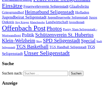
Einsätze
Glaabsbräu
Feuerwehrverein Seligenstadt
Heimatbund Seligenstadt
Griesgrundhof
Hofladen
Jugendbeirat Seligenstadt
Jugendfeuerwehr Seligenstadt
Jusos
Landwirtschaft
Ostkreis
lovesellestadt
Jörg Krieger
Klatschmohn
Offenbach Post
Photos
Poetry Slam Seligenstadt -
Schützenverein St. Hubertus
Politik
Wortwandlerei
SPD Seligenstadt
Klein-Welzheim
Special
Shop
Stadt
TGS Basketball
TGS
TGS Handball Seligenstadt
Seligenstadt
Unser Seligenstadt
Seligenstadt
Suche
Suchen nach:
Anzeige