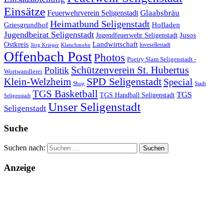
Einsätze
Glaabsbräu
Feuerwehrverein Seligenstadt
Heimatbund Seligenstadt
Griesgrundhof
Hofladen
Jugendbeirat Seligenstadt
Jugendfeuerwehr Seligenstadt
Jusos
Landwirtschaft
Ostkreis
lovesellestadt
Jörg Krieger
Klatschmohn
Offenbach Post
Photos
Poetry Slam Seligenstadt -
Schützenverein St. Hubertus
Politik
Wortwandlerei
SPD Seligenstadt
Klein-Welzheim
Special
Shop
Stadt
TGS Basketball
TGS
TGS Handball Seligenstadt
Seligenstadt
Unser Seligenstadt
Seligenstadt
Suche
Suchen nach:
Anzeige