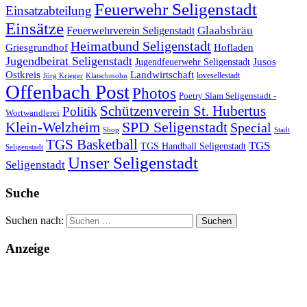
Feuerwehr Seligenstadt
Einsatzabteilung
Einsätze
Glaabsbräu
Feuerwehrverein Seligenstadt
Heimatbund Seligenstadt
Griesgrundhof
Hofladen
Jugendbeirat Seligenstadt
Jugendfeuerwehr Seligenstadt
Jusos
Landwirtschaft
Ostkreis
lovesellestadt
Jörg Krieger
Klatschmohn
Offenbach Post
Photos
Poetry Slam Seligenstadt -
Schützenverein St. Hubertus
Politik
Wortwandlerei
SPD Seligenstadt
Klein-Welzheim
Special
Shop
Stadt
TGS Basketball
TGS
TGS Handball Seligenstadt
Seligenstadt
Unser Seligenstadt
Seligenstadt
Suche
Suchen nach:
Anzeige