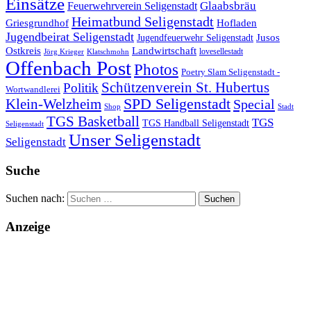
Einsätze
Glaabsbräu
Feuerwehrverein Seligenstadt
Heimatbund Seligenstadt
Griesgrundhof
Hofladen
Jugendbeirat Seligenstadt
Jugendfeuerwehr Seligenstadt
Jusos
Landwirtschaft
Ostkreis
lovesellestadt
Jörg Krieger
Klatschmohn
Offenbach Post
Photos
Poetry Slam Seligenstadt -
Schützenverein St. Hubertus
Politik
Wortwandlerei
SPD Seligenstadt
Klein-Welzheim
Special
Shop
Stadt
TGS Basketball
TGS
TGS Handball Seligenstadt
Seligenstadt
Unser Seligenstadt
Seligenstadt
Suche
Suchen nach:
Anzeige