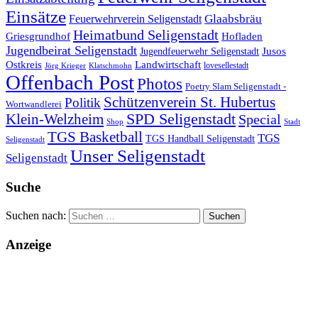
Einsätze
Glaabsbräu
Feuerwehrverein Seligenstadt
Heimatbund Seligenstadt
Griesgrundhof
Hofladen
Jugendbeirat Seligenstadt
Jugendfeuerwehr Seligenstadt
Jusos
Landwirtschaft
Ostkreis
lovesellestadt
Jörg Krieger
Klatschmohn
Offenbach Post
Photos
Poetry Slam Seligenstadt -
Schützenverein St. Hubertus
Politik
Wortwandlerei
SPD Seligenstadt
Klein-Welzheim
Special
Shop
Stadt
TGS Basketball
TGS
TGS Handball Seligenstadt
Seligenstadt
Unser Seligenstadt
Seligenstadt
Suche
Suchen nach:
Anzeige