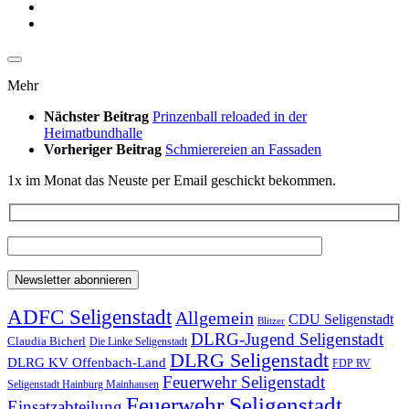
Mehr
Nächster Beitrag
Prinzenball reloaded in der
Heimatbundhalle
Vorheriger Beitrag
Schmierereien an Fassaden
1x im Monat das Neuste per Email geschickt bekommen.
ADFC Seligenstadt
Allgemein
CDU Seligenstadt
Blitzer
DLRG-Jugend Seligenstadt
Claudia Bicherl
Die Linke Seligenstadt
DLRG Seligenstadt
DLRG KV Offenbach-Land
FDP RV
Feuerwehr Seligenstadt
Seligenstadt Hainburg Mainhausen
Feuerwehr Seligenstadt
Einsatzabteilung