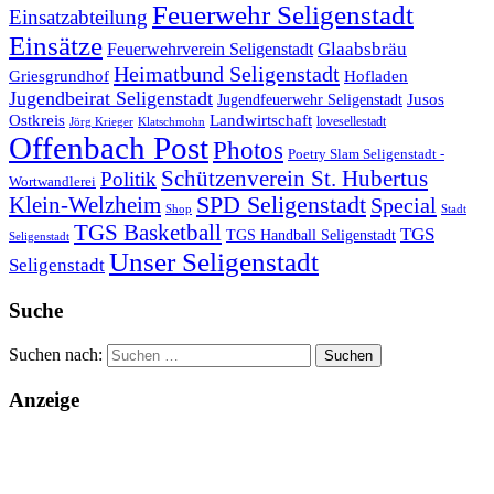
Feuerwehr Seligenstadt
Einsatzabteilung
Einsätze
Glaabsbräu
Feuerwehrverein Seligenstadt
Heimatbund Seligenstadt
Griesgrundhof
Hofladen
Jugendbeirat Seligenstadt
Jugendfeuerwehr Seligenstadt
Jusos
Landwirtschaft
Ostkreis
lovesellestadt
Jörg Krieger
Klatschmohn
Offenbach Post
Photos
Poetry Slam Seligenstadt -
Schützenverein St. Hubertus
Politik
Wortwandlerei
SPD Seligenstadt
Klein-Welzheim
Special
Shop
Stadt
TGS Basketball
TGS
TGS Handball Seligenstadt
Seligenstadt
Unser Seligenstadt
Seligenstadt
Suche
Suchen nach:
Anzeige