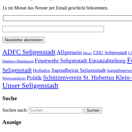
1x im Monat das Neuste per Email geschickt bekommen.
ADFC Seligenstadt
Allgemein
CDU Seligenstadt
Cl
Blitzer
F
Feuerwehr Seligenstadt Einsatzabteilung
Hainburg Mainhausen
Seligenstadt
Jugendbeirat Seligenstadt
Hofladen
Jugendfeuerweh
Schützenverein St. Hubertus Klei
Politik
Wortwandlerei
Unser Seligenstadt
Suche
Suchen nach:
Anzeige