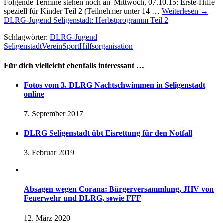
Folgende Termine stehen noch an: Mittwoch, 07.10.15: Erste-Hilfe
speziell für Kinder Teil 2 (Teilnehmer unter 14 …
Weiterlesen
→
DLRG-Jugend Seligenstadt: Herbstprogramm Teil 2
Schlagwörter:
DLRG-Jugend
Seligenstadt
Verein
Sport
Hilfsorganisation
Für dich vielleicht ebenfalls interessant …
Fotos vom 3. DLRG Nachtschwimmen in Seligenstadt
online
7. September 2017
DLRG Seligenstadt übt Eisrettung für den Notfall
3. Februar 2019
Absagen wegen Corana: Bürgerversammlung, JHV von
Feuerwehr und DLRG, sowie FFF
12. März 2020