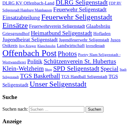
DLRG Seligenstadt
DLRG KV Offenbach-Land
FDP RV
Feuerwehr Seligenstadt
Seligenstadt Hainburg Mainhausen
Feuerwehr Seligenstadt
Einsatzabteilung
Einsätze
Glaabsbräu
Feuerwehrverein Seligenstadt
Heimatbund Seligenstadt
Griesgrundhof
Hofladen
Jugendbeirat Seligenstadt
Jugendfeuerwehr Seligenstadt
Jusos
Landwirtschaft
Ostkreis
lovesellestadt
Jörg Krieger
Klatschmohn
Offenbach Post
Photos
Poetry Slam Seligenstadt -
Schützenverein St. Hubertus
Politik
Wortwandlerei
SPD Seligenstadt
Klein-Welzheim
Special
Shop
Stadt
TGS Basketball
TGS
TGS Handball Seligenstadt
Seligenstadt
Unser Seligenstadt
Seligenstadt
Suche
Suchen nach:
Anzeige