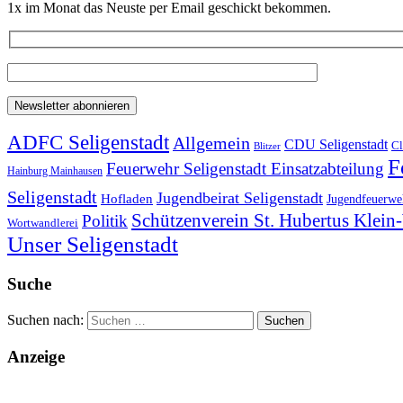
1x im Monat das Neuste per Email geschickt bekommen.
ADFC Seligenstadt
Allgemein
CDU Seligenstadt
Cl
Blitzer
F
Feuerwehr Seligenstadt Einsatzabteilung
Hainburg Mainhausen
Seligenstadt
Jugendbeirat Seligenstadt
Hofladen
Jugendfeuerweh
Schützenverein St. Hubertus Klei
Politik
Wortwandlerei
Unser Seligenstadt
Suche
Suchen nach:
Anzeige