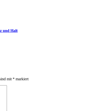
rz und Halt
sind mit
*
markiert