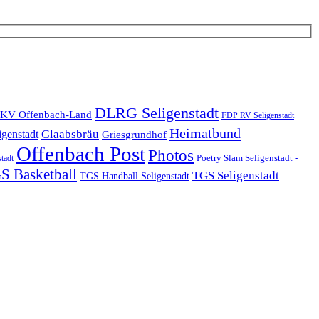
DLRG Seligenstadt
KV Offenbach-Land
FDP RV Seligenstadt
Heimatbund
Glaabsbräu
igenstadt
Griesgrundhof
Offenbach Post
Photos
Poetry Slam Seligenstadt -
stadt
S Basketball
TGS Seligenstadt
TGS Handball Seligenstadt