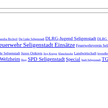
DLRG-Jugend Seligenstadt
DLRG 
audia Bicherl
Die Linke Seligenstadt
euerwehr Seligenstadt Einsätze
Feuerwehrverein Sel
Landwirtschaft
r Seligenstadt
Jusos Ostkreis
loveselle
Jörg Krieger
Klatschmohn
SPD Seligenstadt
TG
n-Welzheim
Special
Shop
Stadt Seligenstadt