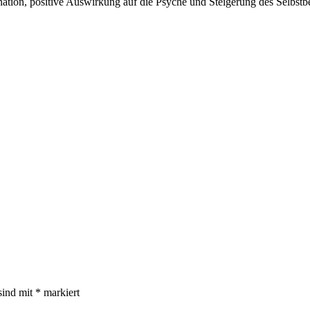
ation, positive Auswirkung auf die Psyche und Steigerung des Selbstb
sind mit
*
markiert