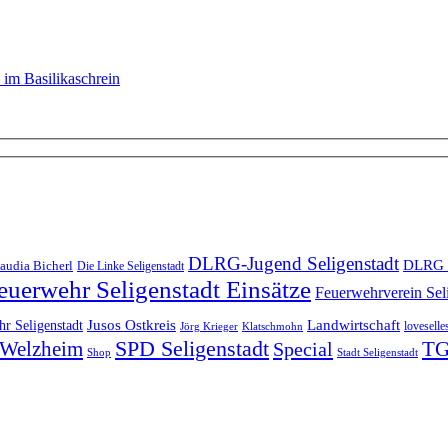
 im Basilikaschrein
DLRG-Jugend Seligenstadt
DLRG 
audia Bicherl
Die Linke Seligenstadt
euerwehr Seligenstadt Einsätze
Feuerwehrverein Sel
Landwirtschaft
r Seligenstadt
Jusos Ostkreis
loveselle
Jörg Krieger
Klatschmohn
SPD Seligenstadt
TG
n-Welzheim
Special
Shop
Stadt Seligenstadt