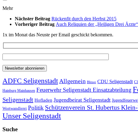
Mehr
Nächster Beitrag
Rückenfit durch den Herbst 2015
Vorheriger Beitrag
Auch Reliquien der „Heiligen Drei Ärzte“
1x im Monat das Neuste per Email geschickt bekommen.
ADFC Seligenstadt
Allgemein
CDU Seligenstadt
Cl
Blitzer
F
Feuerwehr Seligenstadt Einsatzabteilung
Hainburg Mainhausen
Seligenstadt
Jugendbeirat Seligenstadt
Hofladen
Jugendfeuerweh
Schützenverein St. Hubertus Klei
Politik
Wortwandlerei
Unser Seligenstadt
Suche