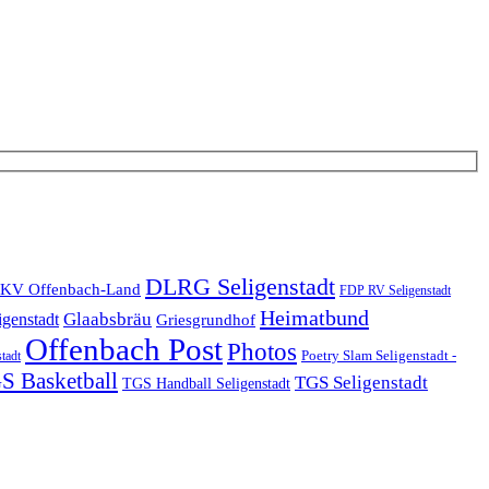
DLRG Seligenstadt
KV Offenbach-Land
FDP RV Seligenstadt
Heimatbund
Glaabsbräu
igenstadt
Griesgrundhof
Offenbach Post
Photos
Poetry Slam Seligenstadt -
stadt
S Basketball
TGS Seligenstadt
TGS Handball Seligenstadt