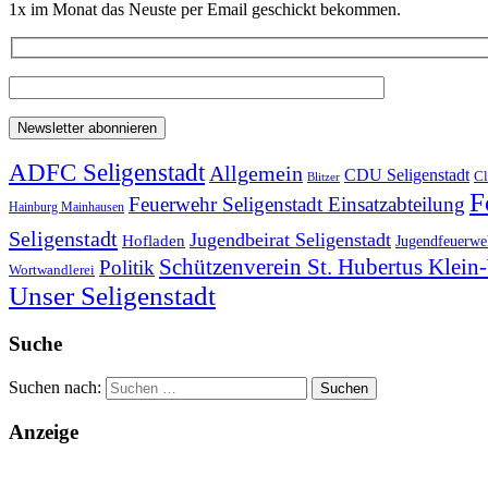
1x im Monat das Neuste per Email geschickt bekommen.
ADFC Seligenstadt
Allgemein
CDU Seligenstadt
Cl
Blitzer
F
Feuerwehr Seligenstadt Einsatzabteilung
Hainburg Mainhausen
Seligenstadt
Jugendbeirat Seligenstadt
Hofladen
Jugendfeuerweh
Schützenverein St. Hubertus Klei
Politik
Wortwandlerei
Unser Seligenstadt
Suche
Suchen nach:
Anzeige