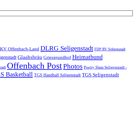
DLRG Seligenstadt
KV Offenbach-Land
FDP RV Seligenstadt
Heimatbund
Glaabsbräu
igenstadt
Griesgrundhof
Offenbach Post
Photos
Poetry Slam Seligenstadt -
stadt
S Basketball
TGS Seligenstadt
TGS Handball Seligenstadt