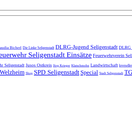
DLRG-Jugend Seligenstadt
DLRG 
audia Bicherl
Die Linke Seligenstadt
euerwehr Seligenstadt Einsätze
Feuerwehrverein Sel
Landwirtschaft
r Seligenstadt
Jusos Ostkreis
loveselle
Jörg Krieger
Klatschmohn
SPD Seligenstadt
TG
n-Welzheim
Special
Shop
Stadt Seligenstadt