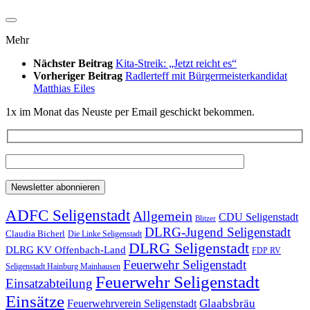
Mehr
Nächster Beitrag
Kita-Streik: „Jetzt reicht es“
Vorheriger Beitrag
Radlerteff mit Bürgermeisterkandidat
Matthias Eiles
1x im Monat das Neuste per Email geschickt bekommen.
ADFC Seligenstadt
Allgemein
CDU Seligenstadt
Blitzer
DLRG-Jugend Seligenstadt
Claudia Bicherl
Die Linke Seligenstadt
DLRG Seligenstadt
DLRG KV Offenbach-Land
FDP RV
Feuerwehr Seligenstadt
Seligenstadt Hainburg Mainhausen
Feuerwehr Seligenstadt
Einsatzabteilung
Einsätze
Glaabsbräu
Feuerwehrverein Seligenstadt