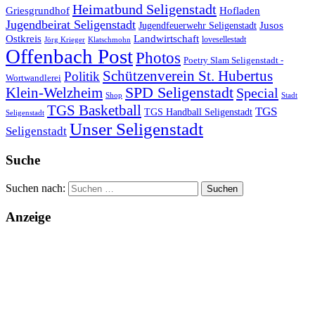
Heimatbund Seligenstadt
Griesgrundhof
Hofladen
Jugendbeirat Seligenstadt
Jugendfeuerwehr Seligenstadt
Jusos
Landwirtschaft
Ostkreis
lovesellestadt
Jörg Krieger
Klatschmohn
Offenbach Post
Photos
Poetry Slam Seligenstadt -
Schützenverein St. Hubertus
Politik
Wortwandlerei
SPD Seligenstadt
Klein-Welzheim
Special
Shop
Stadt
TGS Basketball
TGS
TGS Handball Seligenstadt
Seligenstadt
Unser Seligenstadt
Seligenstadt
Suche
Suchen nach:
Anzeige