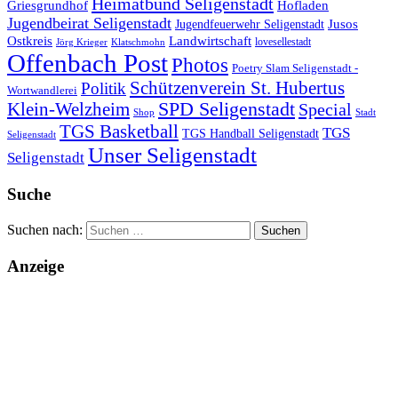
Heimatbund Seligenstadt
Griesgrundhof
Hofladen
Jugendbeirat Seligenstadt
Jugendfeuerwehr Seligenstadt
Jusos
Landwirtschaft
Ostkreis
lovesellestadt
Jörg Krieger
Klatschmohn
Offenbach Post
Photos
Poetry Slam Seligenstadt -
Schützenverein St. Hubertus
Politik
Wortwandlerei
SPD Seligenstadt
Klein-Welzheim
Special
Shop
Stadt
TGS Basketball
TGS
TGS Handball Seligenstadt
Seligenstadt
Unser Seligenstadt
Seligenstadt
Suche
Suchen nach:
Anzeige