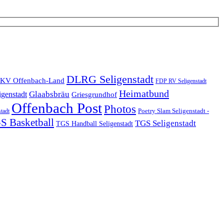
DLRG Seligenstadt
KV Offenbach-Land
FDP RV Seligenstadt
Heimatbund
Glaabsbräu
igenstadt
Griesgrundhof
Offenbach Post
Photos
Poetry Slam Seligenstadt -
stadt
S Basketball
TGS Seligenstadt
TGS Handball Seligenstadt