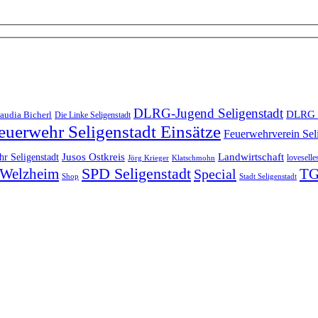
DLRG-Jugend Seligenstadt
DLRG 
audia Bicherl
Die Linke Seligenstadt
euerwehr Seligenstadt Einsätze
Feuerwehrverein Sel
Landwirtschaft
r Seligenstadt
Jusos Ostkreis
loveselle
Jörg Krieger
Klatschmohn
SPD Seligenstadt
TG
n-Welzheim
Special
Shop
Stadt Seligenstadt