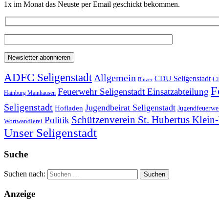
1x im Monat das Neuste per Email geschickt bekommen.
ADFC Seligenstadt
Allgemein
CDU Seligenstadt
Cl
Blitzer
F
Feuerwehr Seligenstadt Einsatzabteilung
Hainburg Mainhausen
Seligenstadt
Jugendbeirat Seligenstadt
Hofladen
Jugendfeuerweh
Schützenverein St. Hubertus Klei
Politik
Wortwandlerei
Unser Seligenstadt
Suche
Suchen nach:
Anzeige