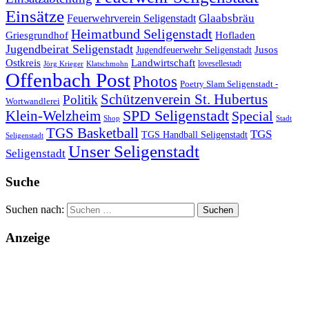
Einsätze
Glaabsbräu
Feuerwehrverein Seligenstadt
Heimatbund Seligenstadt
Griesgrundhof
Hofladen
Jugendbeirat Seligenstadt
Jugendfeuerwehr Seligenstadt
Jusos
Landwirtschaft
Ostkreis
lovesellestadt
Jörg Krieger
Klatschmohn
Offenbach Post
Photos
Poetry Slam Seligenstadt -
Schützenverein St. Hubertus
Politik
Wortwandlerei
SPD Seligenstadt
Klein-Welzheim
Special
Shop
Stadt
TGS Basketball
TGS
TGS Handball Seligenstadt
Seligenstadt
Unser Seligenstadt
Seligenstadt
Suche
Suchen nach:
Anzeige