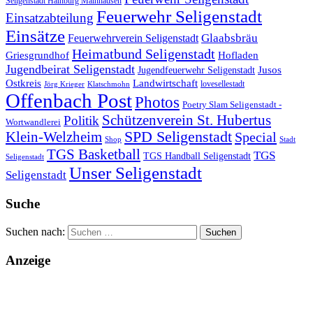
Seligenstadt Hainburg Mainhausen
Feuerwehr Seligenstadt
Einsatzabteilung
Einsätze
Glaabsbräu
Feuerwehrverein Seligenstadt
Heimatbund Seligenstadt
Griesgrundhof
Hofladen
Jugendbeirat Seligenstadt
Jugendfeuerwehr Seligenstadt
Jusos
Landwirtschaft
Ostkreis
lovesellestadt
Jörg Krieger
Klatschmohn
Offenbach Post
Photos
Poetry Slam Seligenstadt -
Schützenverein St. Hubertus
Politik
Wortwandlerei
SPD Seligenstadt
Klein-Welzheim
Special
Shop
Stadt
TGS Basketball
TGS
TGS Handball Seligenstadt
Seligenstadt
Unser Seligenstadt
Seligenstadt
Suche
Suchen nach:
Anzeige