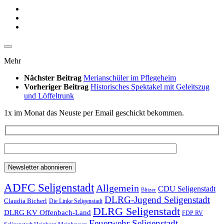
Mehr
Nächster Beitrag
Merianschüler im Pflegeheim
Vorheriger Beitrag
Historisches Spektakel mit Geleitszug
und Löffeltrunk
1x im Monat das Neuste per Email geschickt bekommen.
ADFC Seligenstadt
Allgemein
CDU Seligenstadt
Blitzer
DLRG-Jugend Seligenstadt
Claudia Bicherl
Die Linke Seligenstadt
DLRG Seligenstadt
DLRG KV Offenbach-Land
FDP RV
Feuerwehr Seligenstadt