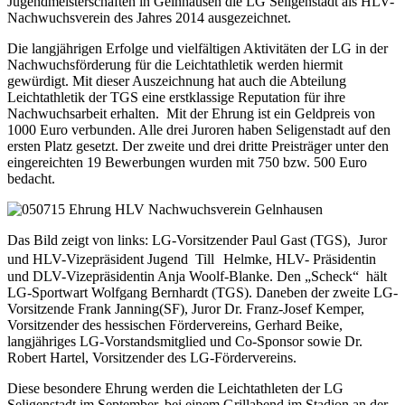
Jugendmeisterschaften in Gelnhausen die LG Seligenstadt als HLV-
Nachwuchsverein des Jahres 2014 ausgezeichnet.
Die langjährigen Erfolge und vielfältigen Aktivitäten der LG in der
Nachwuchsförderung für die Leichtathletik werden hiermit
gewürdigt. Mit dieser Auszeichnung hat auch die Abteilung
Leichtathletik der TGS eine erstklassige Reputation für ihre
Nachwuchsarbeit erhalten. Mit der Ehrung ist ein Geldpreis von
1000 Euro verbunden. Alle drei Juroren haben Seligenstadt auf den
ersten Platz gesetzt. Der zweite und drei dritte Preisträger unter den
eingereichten 19 Bewerbungen wurden mit 750 bzw. 500 Euro
bedacht.
Das Bild zeigt von links: LG-Vorsitzender Paul Gast (TGS), Juror
und HLV-Vizepräsident Jugend Till Helmke, HLV- Präsidentin
und DLV-Vizepräsidentin Anja Woolf-Blanke. Den „Scheck“ hält
LG-Sportwart Wolfgang Bernhardt (TGS). Daneben der zweite LG-
Vorsitzende Frank Janning(SF), Juror Dr. Franz-Josef Kemper,
Vorsitzender des hessischen Fördervereins, Gerhard Beike,
langjähriges LG-Vorstandsmitglied und Co-Sponsor sowie Dr.
Robert Hartel, Vorsitzender des LG-Fördervereins.
Diese besondere Ehrung werden die Leichtathleten der LG
Seligenstadt im September, bei einem Grillabend im Stadion an der