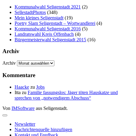
Kommunalwahl Seligenstadt 2021
(2)
SellestadtPhotos
(348)
Mein kleines Seligenstadt
(19)
Poetry Slam Seligenstadt – Wortwandlerei
(4)
Kommunalwahl Seligenstadt 2016
(5)
Landratswahl Kreis Offenbach
(4)
Bürgermeisterwahl Seligenstadt 2015
(16)
Archiv
Archiv
Kommentare
Haacke
zu
Jobs
Itta
zu
Familie fassungslos: Jäger töten Hauskatze und
sprechen von „notwendigem Abschuss“
Von
IMSoftware
aus Seligenstadt.
Newsletter
Nachrichtenquelle hinzufügen
Kontakt und Feedback