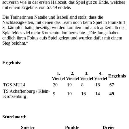
souverän wie in der ersten Halbzeit, das Spiel gut zu Ende, welches
mit einem Ergebnis von 67:49 endete.
Die Trainerinnen Natalie und Isabell sind stolz, dass die
Nachlässigkeiten, mit denen das Team noch beim Spiel in Frankfurt
zu kämpfen hatte, beseitigt werden konnten und auch außerhalb des
Spielfeldes viel mehr Konzentration herrschte. „Die Jungs haben
endlich ihren Fokus aufs Spiel gelegt und wurden dafür mit einem
Sieg belohnt.“
Ergebnis
:
1.
2.
3.
4.
Ergebnis
Viertel
Viertel
Viertel
Viertel
TGS MU14
20
19
8
18
67
TS Achaffenburg / Klein-
9
10
16
14
49
Krotzenburg
Scoreboard
:
Spieler
Punkte
Dreier