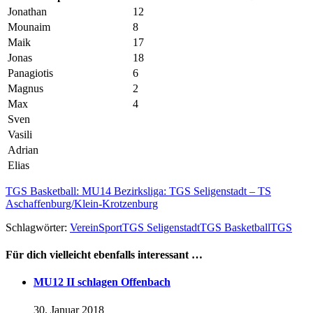
Jonathan
12
Mounaim
8
Maik
17
Jonas
18
Panagiotis
6
Magnus
2
Max
4
Sven
Vasili
Adrian
Elias
TGS Basketball: MU14 Bezirksliga: TGS Seligenstadt – TS
Aschaffenburg/Klein-Krotzenburg
Schlagwörter:
Verein
Sport
TGS Seligenstadt
TGS Basketball
TGS
Für dich vielleicht ebenfalls interessant …
MU12 II schlagen Offenbach
30. Januar 2018