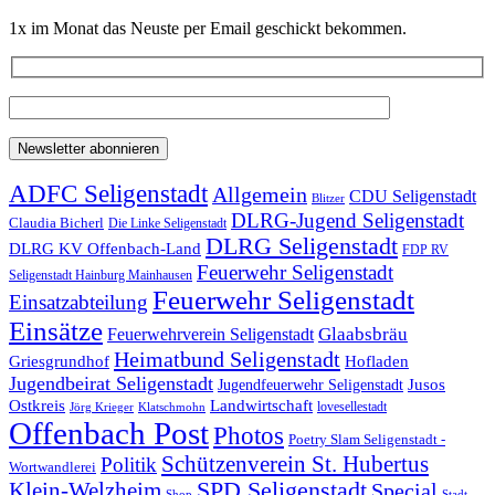
1x im Monat das Neuste per Email geschickt bekommen.
ADFC Seligenstadt
Allgemein
CDU Seligenstadt
Blitzer
DLRG-Jugend Seligenstadt
Claudia Bicherl
Die Linke Seligenstadt
DLRG Seligenstadt
DLRG KV Offenbach-Land
FDP RV
Feuerwehr Seligenstadt
Seligenstadt Hainburg Mainhausen
Feuerwehr Seligenstadt
Einsatzabteilung
Einsätze
Glaabsbräu
Feuerwehrverein Seligenstadt
Heimatbund Seligenstadt
Griesgrundhof
Hofladen
Jugendbeirat Seligenstadt
Jugendfeuerwehr Seligenstadt
Jusos
Landwirtschaft
Ostkreis
lovesellestadt
Jörg Krieger
Klatschmohn
Offenbach Post
Photos
Poetry Slam Seligenstadt -
Schützenverein St. Hubertus
Politik
Wortwandlerei
SPD Seligenstadt
Klein-Welzheim
Special
Shop
Stadt