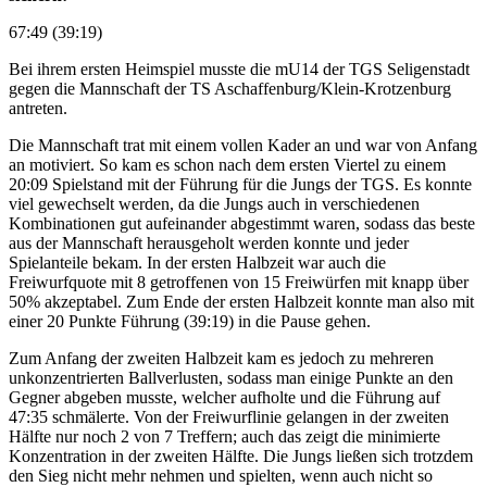
67:49 (39:19)
Bei ihrem ersten Heimspiel musste die mU14 der TGS Seligenstadt
gegen die Mannschaft der TS Aschaffenburg/Klein-Krotzenburg
antreten.
Die Mannschaft trat mit einem vollen Kader an und war von Anfang
an motiviert. So kam es schon nach dem ersten Viertel zu einem
20:09 Spielstand mit der Führung für die Jungs der TGS. Es konnte
viel gewechselt werden, da die Jungs auch in verschiedenen
Kombinationen gut aufeinander abgestimmt waren, sodass das beste
aus der Mannschaft herausgeholt werden konnte und jeder
Spielanteile bekam. In der ersten Halbzeit war auch die
Freiwurfquote mit 8 getroffenen von 15 Freiwürfen mit knapp über
50% akzeptabel. Zum Ende der ersten Halbzeit konnte man also mit
einer 20 Punkte Führung (39:19) in die Pause gehen.
Zum Anfang der zweiten Halbzeit kam es jedoch zu mehreren
unkonzentrierten Ballverlusten, sodass man einige Punkte an den
Gegner abgeben musste, welcher aufholte und die Führung auf
47:35 schmälerte. Von der Freiwurflinie gelangen in der zweiten
Hälfte nur noch 2 von 7 Treffern; auch das zeigt die minimierte
Konzentration in der zweiten Hälfte. Die Jungs ließen sich trotzdem
den Sieg nicht mehr nehmen und spielten, wenn auch nicht so