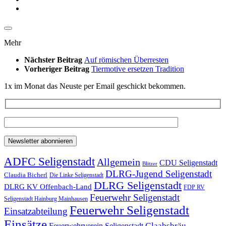
Mehr
Nächster Beitrag
Auf römischen Überresten
Vorheriger Beitrag
Tiermotive ersetzen Tradition
1x im Monat das Neuste per Email geschickt bekommen.
ADFC Seligenstadt
Allgemein
CDU Seligenstadt
Blitzer
DLRG-Jugend Seligenstadt
Claudia Bicherl
Die Linke Seligenstadt
DLRG Seligenstadt
DLRG KV Offenbach-Land
FDP RV
Feuerwehr Seligenstadt
Seligenstadt Hainburg Mainhausen
Feuerwehr Seligenstadt
Einsatzabteilung
Einsätze
Glaabsbräu
Feuerwehrverein Seligenstadt