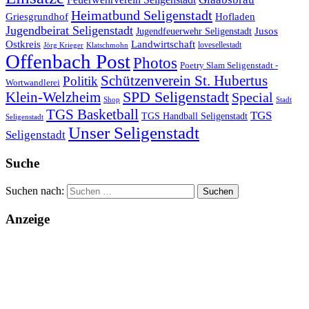
Heimatbund Seligenstadt
Griesgrundhof
Hofladen
Jugendbeirat Seligenstadt
Jugendfeuerwehr Seligenstadt
Jusos
Landwirtschaft
Ostkreis
lovesellestadt
Jörg Krieger
Klatschmohn
Offenbach Post
Photos
Poetry Slam Seligenstadt -
Schützenverein St. Hubertus
Politik
Wortwandlerei
SPD Seligenstadt
Klein-Welzheim
Special
Shop
Stadt
TGS Basketball
TGS
TGS Handball Seligenstadt
Seligenstadt
Unser Seligenstadt
Seligenstadt
Suche
Suchen nach:
Anzeige