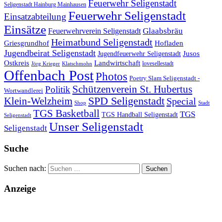
Feuerwehr Seligenstadt
Seligenstadt Hainburg Mainhausen
Feuerwehr Seligenstadt
Einsatzabteilung
Einsätze
Glaabsbräu
Feuerwehrverein Seligenstadt
Heimatbund Seligenstadt
Griesgrundhof
Hofladen
Jugendbeirat Seligenstadt
Jugendfeuerwehr Seligenstadt
Jusos
Landwirtschaft
Ostkreis
lovesellestadt
Jörg Krieger
Klatschmohn
Offenbach Post
Photos
Poetry Slam Seligenstadt -
Schützenverein St. Hubertus
Politik
Wortwandlerei
SPD Seligenstadt
Klein-Welzheim
Special
Shop
Stadt
TGS Basketball
TGS
TGS Handball Seligenstadt
Seligenstadt
Unser Seligenstadt
Seligenstadt
Suche
Suchen nach:
Anzeige